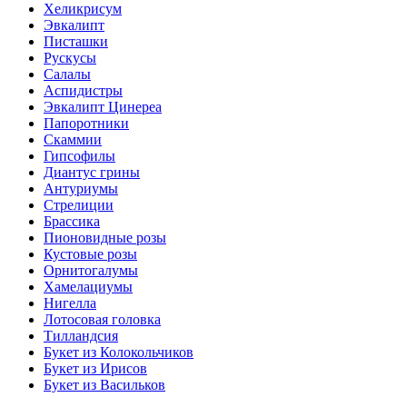
Хеликрисум
Эвкалипт
Писташки
Рускусы
Салалы
Аспидистры
Эвкалипт Цинереа
Папоротники
Скаммии
Гипсофилы
Диантус грины
Антуриумы
Стрелиции
Брассика
Пионовидные розы
Кустовые розы
Орнитогалумы
Хамелациумы
Нигелла
Лотосовая головка
Тилландсия
Букет из Колокольчиков
Букет из Ирисов
Букет из Васильков