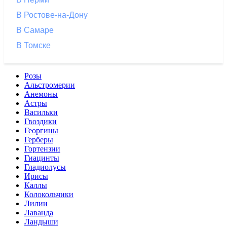
В Ростове-на-Дону
В Самаре
В Томске
Розы
Альстромерии
Анемоны
Астры
Васильки
Гвоздики
Георгины
Герберы
Гортензии
Гиацинты
Гладиолусы
Ирисы
Каллы
Колокольчики
Лилии
Лаванда
Ландыши