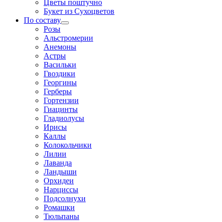
Цветы поштучно
Букет из Сухоцветов
По составу
Розы
Альстромерии
Анемоны
Астры
Васильки
Гвоздики
Георгины
Герберы
Гортензии
Гиацинты
Гладиолусы
Ирисы
Каллы
Колокольчики
Лилии
Лаванда
Ландыши
Орхидеи
Нарциссы
Подсолнухи
Ромашки
Тюльпаны