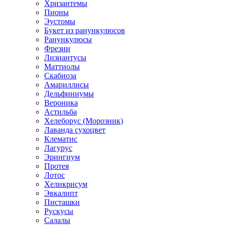
Хризантемы
Пионы
Эустомы
Букет из ранункулюсов
Ранункулюсы
Фрезии
Лизиантусы
Маттиолы
Скабиоза
Амариллисы
Дельфиниумы
Вероника
Астильба
Хелеборус (Морозник)
Лаванда сухоцвет
Клематис
Лагурус
Эрингиум
Протея
Лотос
Хеликрисум
Эвкалипт
Писташки
Рускусы
Салалы