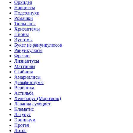
Орхидеи
Нарциссы
Подсолнухи
Ромашки
Тюльпаны
Хризантемы
Пионы
Эустомы
Букет из ранункулюсов
Ранункулюсы
Фрезии
Лизиантусы
Маттиолы
Скабиоза
Амариллисы
Дельфиниумы
Вероника
Астильба
Хелеборус (Морозник)
Лаванда сухоцвет
Клематис
Лагурус
Эрингиум
Протея
Лотос