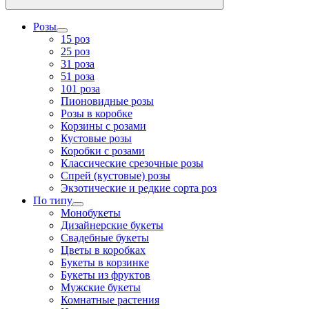
Розы
15 роз
25 роз
31 роза
51 роза
101 роза
Пионовидные розы
Розы в коробке
Корзины с розами
Кустовые розы
Коробки с розами
Классические срезочные розы
Спрей (кустовые) розы
Экзотические и редкие сорта роз
По типу
Монобукеты
Дизайнерские букеты
Свадебные букеты
Цветы в коробках
Букеты в корзинке
Букеты из фруктов
Мужские букеты
Комнатные растения