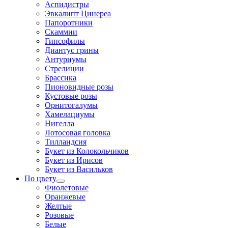
Аспидистры
Эвкалипт Цинереа
Папоротники
Скаммии
Гипсофилы
Диантус грины
Антуриумы
Стрелиции
Брассика
Пионовидные розы
Кустовые розы
Орнитогалумы
Хамелациумы
Нигелла
Лотосовая головка
Тилландсия
Букет из Колокольчиков
Букет из Ирисов
Букет из Васильков
По цвету
Фиолетовые
Оранжевые
Желтые
Розовые
Белые