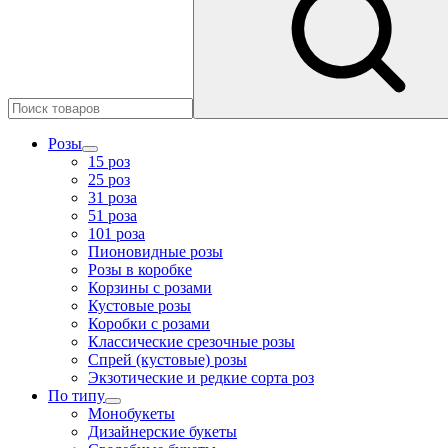
Розы
15 роз
25 роз
31 роза
51 роза
101 роза
Пионовидные розы
Розы в коробке
Корзины с розами
Кустовые розы
Коробки с розами
Классические срезочные розы
Спрей (кустовые) розы
Экзотические и редкие сорта роз
По типу
Монобукеты
Дизайнерские букеты