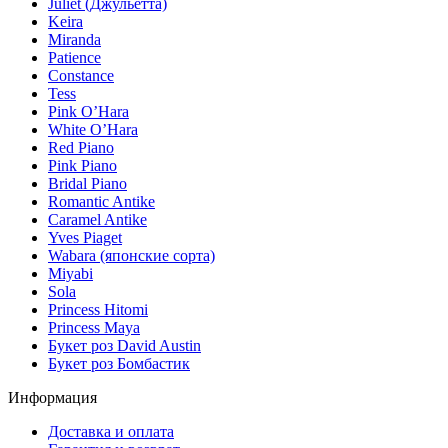
Juliet (Джульетта)
Keira
Miranda
Patience
Constance
Tess
Pink O’Hara
White O’Hara
Red Piano
Pink Piano
Bridal Piano
Romantic Antike
Caramel Antike
Yves Piaget
Wabara (японские сорта)
Miyabi
Sola
Princess Hitomi
Princess Maya
Букет роз David Austin
Букет роз Бомбастик
Информация
Доставка и оплата