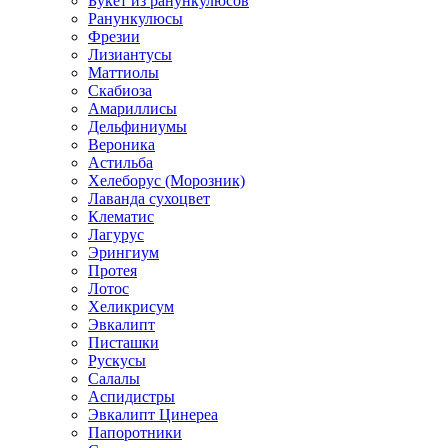
Букет из ранункулюсов
Ранункулюсы
Фрезии
Лизиантусы
Маттиолы
Скабиоза
Амариллисы
Дельфиниумы
Вероника
Астильба
Хелеборус (Морозник)
Лаванда сухоцвет
Клематис
Лагурус
Эрингиум
Протея
Лотос
Хеликрисум
Эвкалипт
Писташки
Рускусы
Салалы
Аспидистры
Эвкалипт Цинереа
Папоротники