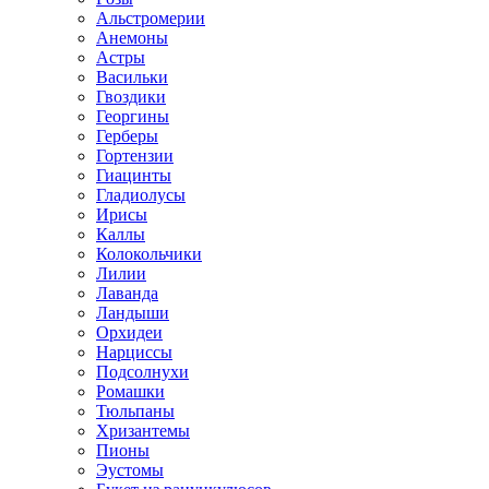
Альстромерии
Анемоны
Астры
Васильки
Гвоздики
Георгины
Герберы
Гортензии
Гиацинты
Гладиолусы
Ирисы
Каллы
Колокольчики
Лилии
Лаванда
Ландыши
Орхидеи
Нарциссы
Подсолнухи
Ромашки
Тюльпаны
Хризантемы
Пионы
Эустомы