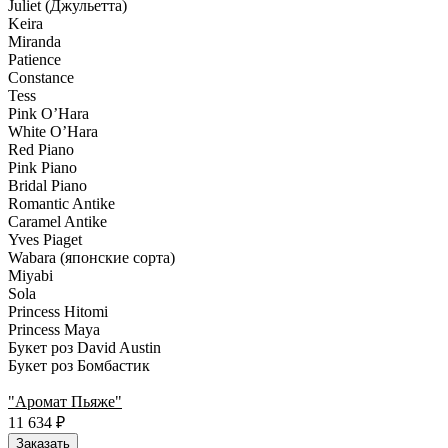
Juliet (Джульетта)
Keira
Miranda
Patience
Constance
Tess
Pink O’Hara
White O’Hara
Red Piano
Pink Piano
Bridal Piano
Romantic Antike
Caramel Antike
Yves Piaget
Wabara (японские сорта)
Miyabi
Sola
Princess Hitomi
Princess Maya
Букет роз David Austin
Букет роз Бомбастик
"Аромат Пьяже"
11 634
₽
Заказать