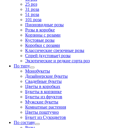
25 роз
31 роза
51 роза
101 роза
Пионовидные розы
Розы в коробке
Корзины с розами
Кустовые розы
Коробки с розами
Классические срезочные розы
Спрей (кустовые) розы
Экзотические и редкие сорта роз
По типу
Монобукеты
Дизайнерские букеты
Свадебные букеты
Цветы в коробках
Букеты в корзинке
Букеты из фруктов
Мужские букеты
Комнатные растения
Цветы поштучно
Букет из Сухоцветов
По составу
Розы