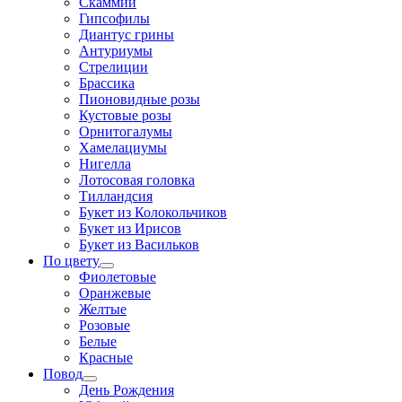
Скаммии
Гипсофилы
Диантус грины
Антуриумы
Стрелиции
Брассика
Пионовидные розы
Кустовые розы
Орнитогалумы
Хамелациумы
Нигелла
Лотосовая головка
Тилландсия
Букет из Колокольчиков
Букет из Ирисов
Букет из Васильков
По цвету
Фиолетовые
Оранжевые
Желтые
Розовые
Белые
Красные
Повод
День Рождения