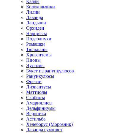
Каллы
Колокольчики
Лилии
Лаванда
Ландыши
Орхидеи
Нарциссы
Подсолнухи
Ромашки
Тюльпаны
Хризантемы
Пионы
Эустомы
Букет из ранункулюсов
Ранункулюсы
Фрезии
Лизиантусы
Маттиолы
Скабиоза
Амариллисы
Дельфиниумы
Вероника
Астильба
Хелеборус (Морозник)
Лаванда сухоцвет