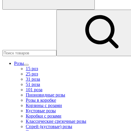
Розы
15 роз
25 роз
31 роза
51 роза
101 роза
Пионовидные розы
Розы в коробке
Корзины с розами
Кустовые розы
Коробки с розами
Классические срезочные розы
Спрей (кустовые) розы