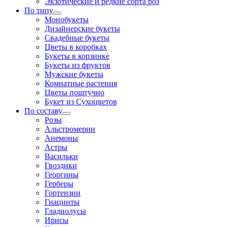
Экзотические и редкие сорта роз
По типу
Монобукеты
Дизайнерские букеты
Свадебные букеты
Цветы в коробках
Букеты в корзинке
Букеты из фруктов
Мужские букеты
Комнатные растения
Цветы поштучно
Букет из Сухоцветов
По составу
Розы
Альстромерии
Анемоны
Астры
Васильки
Гвоздики
Георгины
Герберы
Гортензии
Гиацинты
Гладиолусы
Ирисы