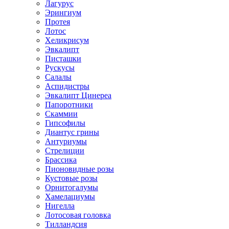
Лагурус
Эрингиум
Протея
Лотос
Хеликрисум
Эвкалипт
Писташки
Рускусы
Салалы
Аспидистры
Эвкалипт Цинереа
Папоротники
Скаммии
Гипсофилы
Диантус грины
Антуриумы
Стрелиции
Брассика
Пионовидные розы
Кустовые розы
Орнитогалумы
Хамелациумы
Нигелла
Лотосовая головка
Тилландсия