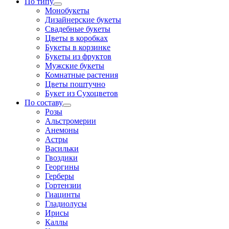
По типу
Монобукеты
Дизайнерские букеты
Свадебные букеты
Цветы в коробках
Букеты в корзинке
Букеты из фруктов
Мужские букеты
Комнатные растения
Цветы поштучно
Букет из Сухоцветов
По составу
Розы
Альстромерии
Анемоны
Астры
Васильки
Гвоздики
Георгины
Герберы
Гортензии
Гиацинты
Гладиолусы
Ирисы
Каллы