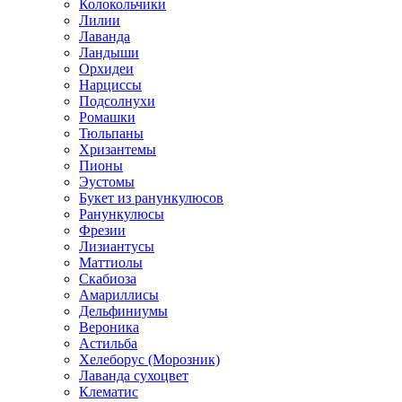
Колокольчики
Лилии
Лаванда
Ландыши
Орхидеи
Нарциссы
Подсолнухи
Ромашки
Тюльпаны
Хризантемы
Пионы
Эустомы
Букет из ранункулюсов
Ранункулюсы
Фрезии
Лизиантусы
Маттиолы
Скабиоза
Амариллисы
Дельфиниумы
Вероника
Астильба
Хелеборус (Морозник)
Лаванда сухоцвет
Клематис