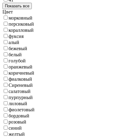
Показать все
Цвет
морковный
персиковый
коралловый
фуксия
алый
бежевый
белый
голубой
оранжевый
коричневый
фиалковый
Сиреневый
салатовый
пурпурный
лиловый
фиолетовый
бордовый
розовый
синий
желтый