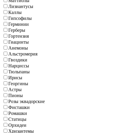
Маттиолы
Лизиантусы
Каллы
Гипсофилы
Герминии
Герберы
Гортензия
Гиацинты
Анемоны
Альстромерия
Гвоздики
Нарциссы
Тюльпаны
Ирисы
Георгины
Астры
Пионы
Розы эквадорские
Фисташки
Ромашки
Статицы
Орхидеи
Хризантемы