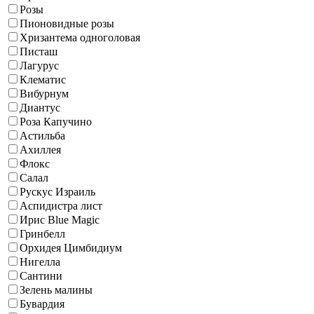
Розы
Пионовидные розы
Хризантема одноголовая
Писташ
Лагурус
Клематис
Вибурнум
Диантус
Роза Капучино
Астильба
Ахиллея
Флокс
Салал
Рускус Израиль
Аспидистра лист
Ирис Blue Magic
Гринбелл
Орхидея Цимбидиум
Нигелла
Сантини
Зелень малины
Бувардия