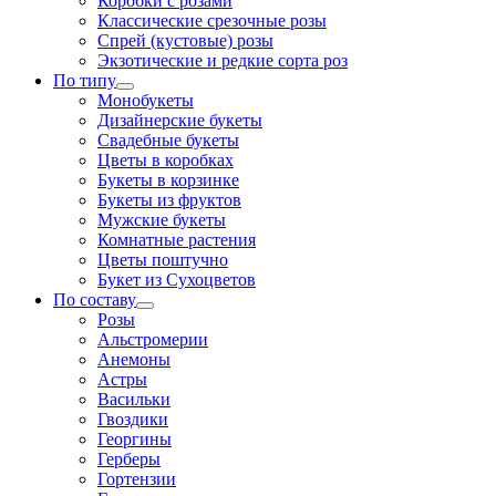
Коробки с розами
Классические срезочные розы
Спрей (кустовые) розы
Экзотические и редкие сорта роз
По типу
Монобукеты
Дизайнерские букеты
Свадебные букеты
Цветы в коробках
Букеты в корзинке
Букеты из фруктов
Мужские букеты
Комнатные растения
Цветы поштучно
Букет из Сухоцветов
По составу
Розы
Альстромерии
Анемоны
Астры
Васильки
Гвоздики
Георгины
Герберы
Гортензии