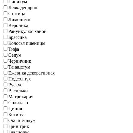
Паникум
Левкадендрон
Статица
Лимониум
Вероника
Ранункулюс ханой
Брассика
Колосья пшеницы
Тифа
Седум
Черничник
Танацетум
Ежевика декоративная
Подсолнух
Рускус
Васильки
Матрикария
Солидаго
Циния
Котинус
Оксипеталум
Грин трик
Гладиолус