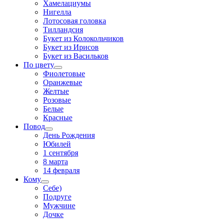
Хамелациумы
Нигелла
Лотосовая головка
Тилландсия
Букет из Колокольчиков
Букет из Ирисов
Букет из Васильков
По цвету
Фиолетовые
Оранжевые
Желтые
Розовые
Белые
Красные
Повод
День Рождения
Юбилей
1 сентября
8 марта
14 февраля
Кому
Себе)
Подруге
Мужчине
Дочке