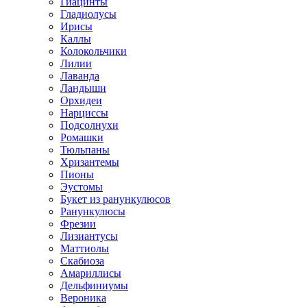
Гиацинты
Гладиолусы
Ирисы
Каллы
Колокольчики
Лилии
Лаванда
Ландыши
Орхидеи
Нарциссы
Подсолнухи
Ромашки
Тюльпаны
Хризантемы
Пионы
Эустомы
Букет из ранункулюсов
Ранункулюсы
Фрезии
Лизиантусы
Маттиолы
Скабиоза
Амариллисы
Дельфиниумы
Вероника