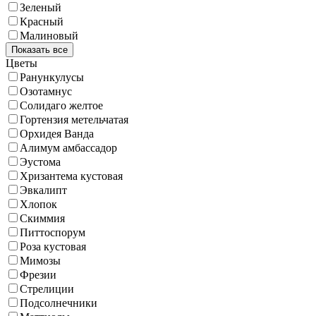
Зеленый
Красный
Малиновый
Показать все
Цветы
Ранункулусы
Озотамнус
Солидаго желтое
Гортензия метельчатая
Орхидея Ванда
Алимум амбассадор
Эустома
Хризантема кустовая
Эвкалипт
Хлопок
Скиммия
Питтоспорум
Роза кустовая
Мимозы
Фрезии
Стрелиции
Подсолнечники