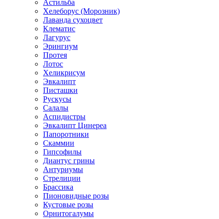
Астильба
Хелеборус (Морозник)
Лаванда сухоцвет
Клематис
Лагурус
Эрингиум
Протея
Лотос
Хеликрисум
Эвкалипт
Писташки
Рускусы
Салалы
Аспидистры
Эвкалипт Цинереа
Папоротники
Скаммии
Гипсофилы
Диантус грины
Антуриумы
Стрелиции
Брассика
Пионовидные розы
Кустовые розы
Орнитогалумы