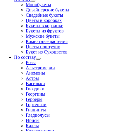
Монобукеты
Дизайнерские букеты
Свадебные букеты
Цветы в коробках
Букеты в корзинке
Букеты из фруктов
Мужские букеты
Комнатные растения
Цветы поштучно
Букет из Сухоцветов
По составу
Розы
Альстромерии
Анемоны
Астры
Васильки
Гвоздики
Георгины
Герберы
Гортензии
Гиацинты
Гладиолусы
Ирисы
Каллы
Колокольчики