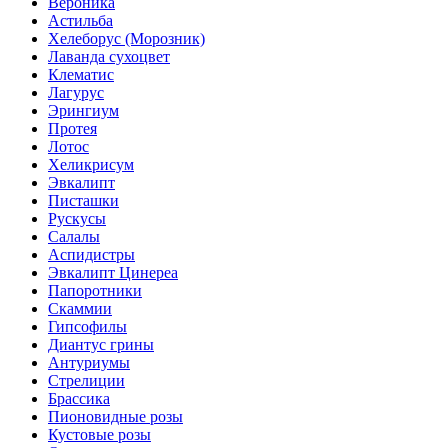
Вероника
Астильба
Хелеборус (Морозник)
Лаванда сухоцвет
Клематис
Лагурус
Эрингиум
Протея
Лотос
Хеликрисум
Эвкалипт
Писташки
Рускусы
Салалы
Аспидистры
Эвкалипт Цинереа
Папоротники
Скаммии
Гипсофилы
Диантус грины
Антуриумы
Стрелиции
Брассика
Пионовидные розы
Кустовые розы