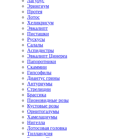
Лагурус
Эрингиум
Протея
Лотос
Хеликрисум
Эвкалипт
Писташки
Рускусы
Салалы
Аспидистры
Эвкалипт Цинереа
Папоротники
Скаммии
Гипсофилы
Диантус грины
Антуриумы
Стрелиции
Брассика
Пионовидные розы
Кустовые розы
Орнитогалумы
Хамелациумы
Нигелла
Лотосовая головка
Тилландсия