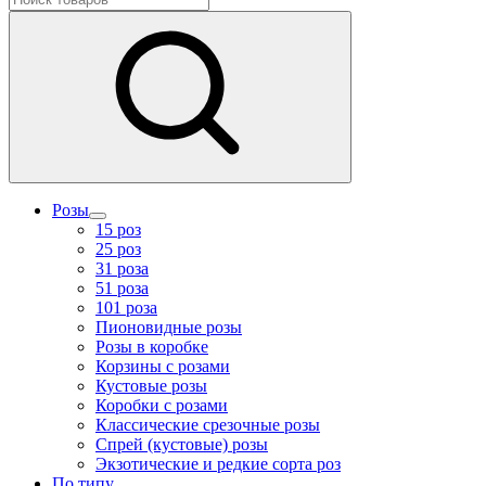
Розы
15 роз
25 роз
31 роза
51 роза
101 роза
Пионовидные розы
Розы в коробке
Корзины с розами
Кустовые розы
Коробки с розами
Классические срезочные розы
Спрей (кустовые) розы
Экзотические и редкие сорта роз
По типу