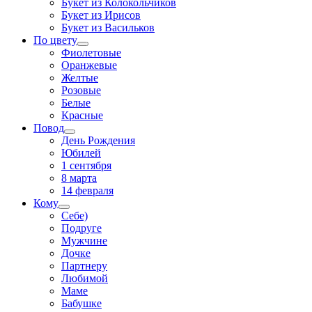
Букет из Колокольчиков
Букет из Ирисов
Букет из Васильков
По цвету
Фиолетовые
Оранжевые
Желтые
Розовые
Белые
Красные
Повод
День Рождения
Юбилей
1 сентября
8 марта
14 февраля
Кому
Себе)
Подруге
Мужчине
Дочке
Партнеру
Любимой
Маме
Бабушке