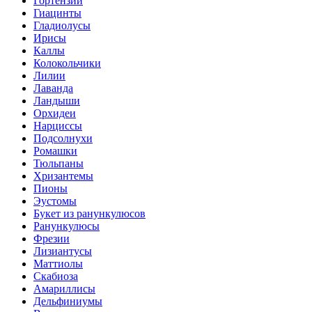
Гортензии
Гиацинты
Гладиолусы
Ирисы
Каллы
Колокольчики
Лилии
Лаванда
Ландыши
Орхидеи
Нарциссы
Подсолнухи
Ромашки
Тюльпаны
Хризантемы
Пионы
Эустомы
Букет из ранункулюсов
Ранункулюсы
Фрезии
Лизиантусы
Маттиолы
Скабиоза
Амариллисы
Дельфиниумы