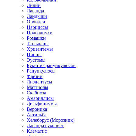
Лилии
Лаванда
Ландыши
Орхидеи
Нарциссы
Подсолнухи
Ромашки
Тюльпаны
Хризантемы
Пионы
Эустомы
Букет из ранункулюсов
Ранункулюсы
Фрезии
Лизиантусы
Маттиолы
Скабиоза
Амариллисы
Дельфиниумы
Вероника
Астильба
Хелеборус (Морозник)
Лаванда сухоцвет
Клематис