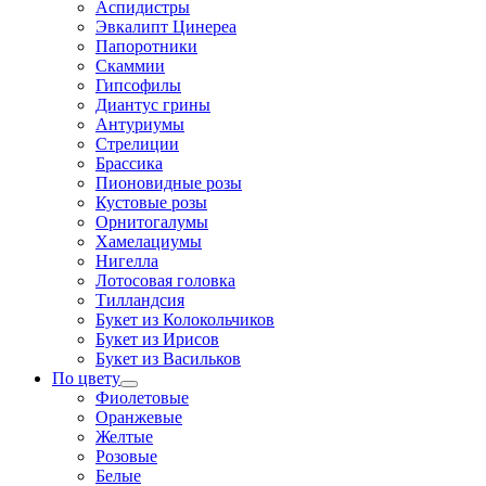
Аспидистры
Эвкалипт Цинереа
Папоротники
Скаммии
Гипсофилы
Диантус грины
Антуриумы
Стрелиции
Брассика
Пионовидные розы
Кустовые розы
Орнитогалумы
Хамелациумы
Нигелла
Лотосовая головка
Тилландсия
Букет из Колокольчиков
Букет из Ирисов
Букет из Васильков
По цвету
Фиолетовые
Оранжевые
Желтые
Розовые
Белые