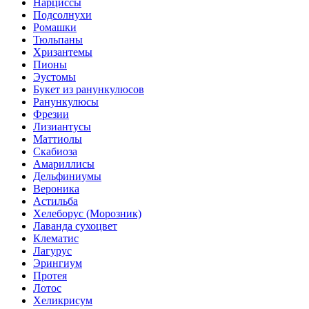
Нарциссы
Подсолнухи
Ромашки
Тюльпаны
Хризантемы
Пионы
Эустомы
Букет из ранункулюсов
Ранункулюсы
Фрезии
Лизиантусы
Маттиолы
Скабиоза
Амариллисы
Дельфиниумы
Вероника
Астильба
Хелеборус (Морозник)
Лаванда сухоцвет
Клематис
Лагурус
Эрингиум
Протея
Лотос
Хеликрисум