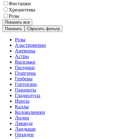
Фисташки
Хризантемы
Розы
Показать все
Сбросить фильтр
Розы
Альстромерии
Анемоны
Астры
Васильки
Гвоздики
Георгины
Герберы
Гортензии
Гиацинты
Гладиолусы
Ирисы
Каллы
Колокольчики
Лилии
Лаванда
Ландыши
Орхидеи