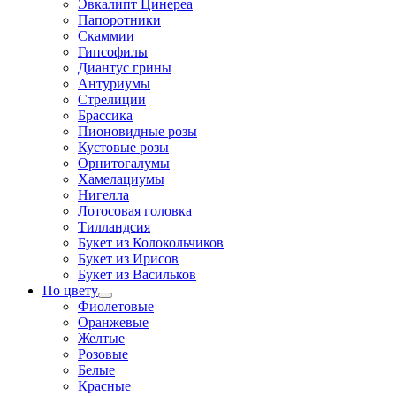
Эвкалипт Цинереа
Папоротники
Скаммии
Гипсофилы
Диантус грины
Антуриумы
Стрелиции
Брассика
Пионовидные розы
Кустовые розы
Орнитогалумы
Хамелациумы
Нигелла
Лотосовая головка
Тилландсия
Букет из Колокольчиков
Букет из Ирисов
Букет из Васильков
По цвету
Фиолетовые
Оранжевые
Желтые
Розовые
Белые
Красные