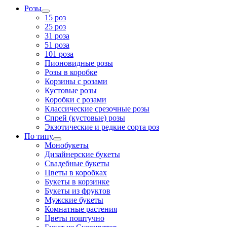
Розы
15 роз
25 роз
31 роза
51 роза
101 роза
Пионовидные розы
Розы в коробке
Корзины с розами
Кустовые розы
Коробки с розами
Классические срезочные розы
Спрей (кустовые) розы
Экзотические и редкие сорта роз
По типу
Монобукеты
Дизайнерские букеты
Свадебные букеты
Цветы в коробках
Букеты в корзинке
Букеты из фруктов
Мужские букеты
Комнатные растения
Цветы поштучно