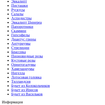
Эвкалипт
Писташки
Рускусы
Салалы
Аспидистры
Эвкалипт Цинереа
Папоротники
Скаммии
Гипсофилы
Диантус грины
Антуриумы
Стрелиции
Брассика
Пионовидные розы
Кустовые розы
Орнитогалумы
Хамелациумы
Нигелла
Лотосовая головка
Тилландсия
Букет из Колокольчиков
Букет из Ирисов
Букет из Васильков
Информация