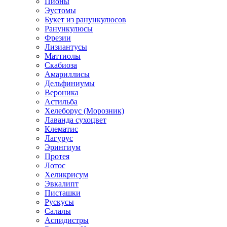
Пионы
Эустомы
Букет из ранункулюсов
Ранункулюсы
Фрезии
Лизиантусы
Маттиолы
Скабиоза
Амариллисы
Дельфиниумы
Вероника
Астильба
Хелеборус (Морозник)
Лаванда сухоцвет
Клематис
Лагурус
Эрингиум
Протея
Лотос
Хеликрисум
Эвкалипт
Писташки
Рускусы
Салалы
Аспидистры