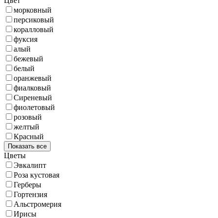
Цвет
морковный
персиковый
коралловый
фуксия
алый
бежевый
белый
оранжевый
фиалковый
Сиреневый
фиолетовый
розовый
желтый
Красный
Показать все
Цветы
Эвкалипт
Роза кустовая
Герберы
Гортензия
Альстромерия
Ирисы