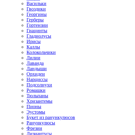
Васильки
Гвоздики
Георгины
Герберы
Гортензии
Гиацинты
Гладиолусы
Ирисы
Каллы
Колокольчики
Лилии
Лаванда
Ландыши
Орхидеи
Нарциссы
Подсолнухи
Ромашки
Тюльпаны
Хризантемы
Пионы
Эустомы
Букет из ранункулюсов
Ранункулюсы
Фрезии
Лизиантусы