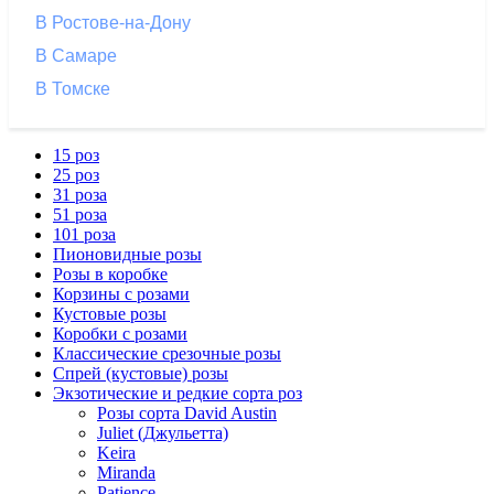
В Ростове-на-Дону
В Самаре
В Томске
15 роз
25 роз
31 роза
51 роза
101 роза
Пионовидные розы
Розы в коробке
Корзины с розами
Кустовые розы
Коробки с розами
Классические срезочные розы
Спрей (кустовые) розы
Экзотические и редкие сорта роз
Розы сорта David Austin
Juliet (Джульетта)
Keira
Miranda
Patience