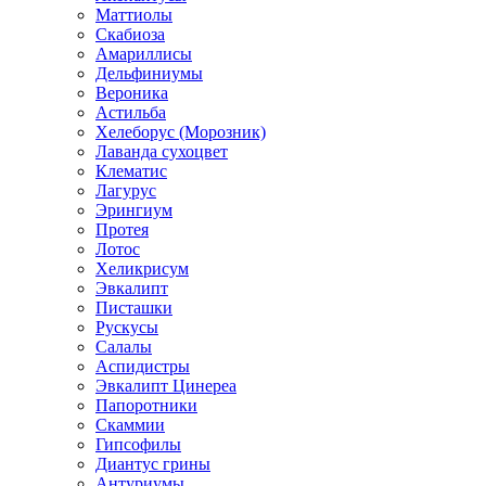
Маттиолы
Скабиоза
Амариллисы
Дельфиниумы
Вероника
Астильба
Хелеборус (Морозник)
Лаванда сухоцвет
Клематис
Лагурус
Эрингиум
Протея
Лотос
Хеликрисум
Эвкалипт
Писташки
Рускусы
Салалы
Аспидистры
Эвкалипт Цинереа
Папоротники
Скаммии
Гипсофилы
Диантус грины
Антуриумы