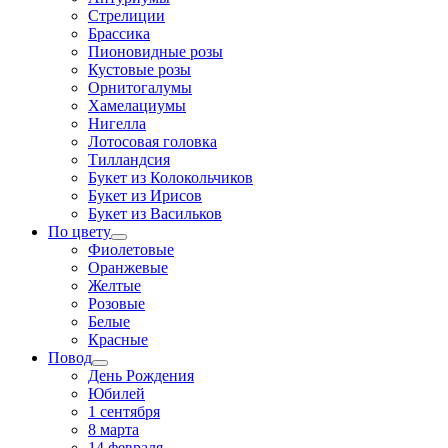
Стрелиции
Брассика
Пионовидные розы
Кустовые розы
Орнитогалумы
Хамелациумы
Нигелла
Лотосовая головка
Тилландсия
Букет из Колокольчиков
Букет из Ирисов
Букет из Васильков
По цвету
Фиолетовые
Оранжевые
Желтые
Розовые
Белые
Красные
Повод
День Рождения
Юбилей
1 сентября
8 марта
14 февраля