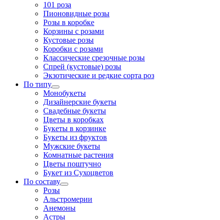
101 роза
Пионовидные розы
Розы в коробке
Корзины с розами
Кустовые розы
Коробки с розами
Классические срезочные розы
Спрей (кустовые) розы
Экзотические и редкие сорта роз
По типу
Монобукеты
Дизайнерские букеты
Свадебные букеты
Цветы в коробках
Букеты в корзинке
Букеты из фруктов
Мужские букеты
Комнатные растения
Цветы поштучно
Букет из Сухоцветов
По составу
Розы
Альстромерии
Анемоны
Астры