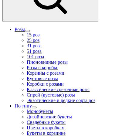
Розы
15 роз
25 роз
31 роза
51 роза
101 роза
Пионовидные розы
Розы в коробке
Корзины с розами
Кустовые розы
Коробки с розами
Классические срезочные розы
Спрей (кустовые) розы
Экзотические и редкие сорта роз
По типу
Монобукеты
Дизайнерские букеты
Свадебные букеты
Цветы в коробках
Букеты в корзинке