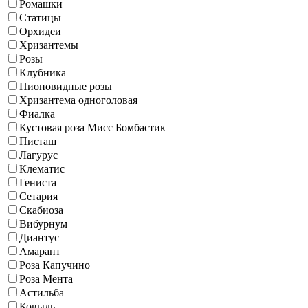
Ромашки
Статицы
Орхидеи
Хризантемы
Розы
Клубника
Пионовидные розы
Хризантема одноголовая
Фиалка
Кустовая роза Мисс Бомбастик
Писташ
Лагурус
Клематис
Гениста
Сетария
Скабиоза
Вибурнум
Диантус
Амарант
Роза Капучино
Роза Мента
Астильба
Ковыль