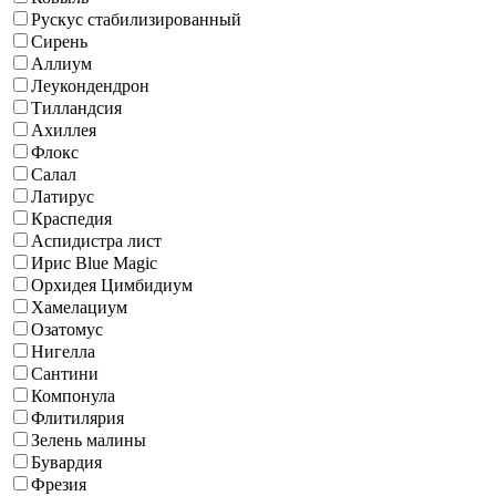
Рускус стабилизированный
Сирень
Аллиум
Леукондендрон
Тилландсия
Ахиллея
Флокс
Салал
Латирус
Краспедия
Аспидистра лист
Ирис Blue Magic
Орхидея Цимбидиум
Хамелациум
Озатомус
Нигелла
Сантини
Компонула
Флитилярия
Зелень малины
Бувардия
Фрезия