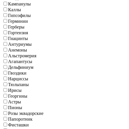
Кампанулы
Каллы
Гипсофилы
Герминии
Герберы
Гортензия
Гиацинты
Антуриумы
Анемоны
Альстромерия
Агапантусы
Дельфиниум
Гвоздики
Нарциссы
Тюльпаны
Ирисы
Георгины
Астры
Пионы
Розы эквадорские
Папоротник
Фисташки