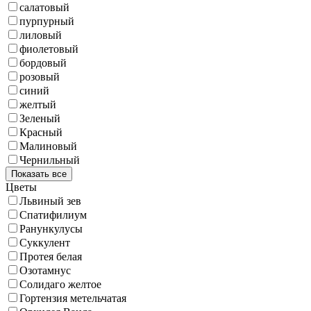
салатовый
пурпурный
лиловый
фиолетовый
бордовый
розовый
синий
желтый
Зеленый
Красный
Малиновый
Чернильный
Показать все
Цветы
Львиный зев
Спатифилиум
Ранункулусы
Суккулент
Протея белая
Озотамнус
Солидаго желтое
Гортензия метельчатая