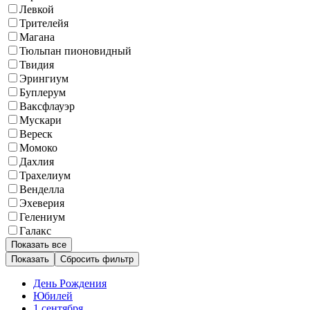
Левкой
Трителейя
Магана
Тюльпан пионовидный
Твидия
Эрингиум
Буплерум
Ваксфлауэр
Мускари
Вереск
Момоко
Дахлия
Трахелиум
Венделла
Эхеверия
Гелениум
Галакс
Показать все
Сбросить фильтр
День Рождения
Юбилей
1 сентября