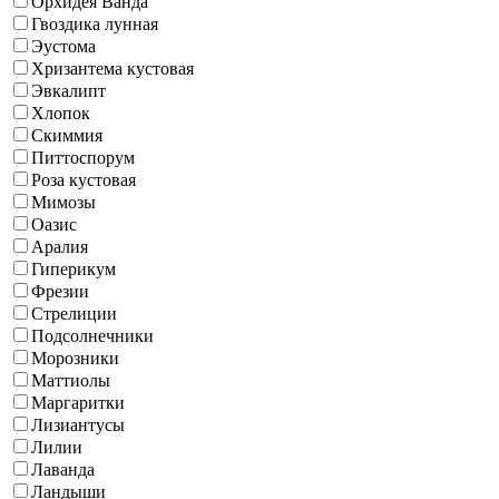
Орхидея Ванда
Гвоздика лунная
Эустома
Хризантема кустовая
Эвкалипт
Хлопок
Скиммия
Питтоспорум
Роза кустовая
Мимозы
Оазис
Аралия
Гиперикум
Фрезии
Стрелиции
Подсолнечники
Морозники
Маттиолы
Маргаритки
Лизиантусы
Лилии
Лаванда
Ландыши