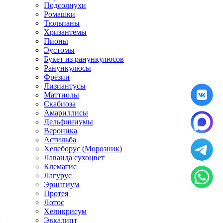
Подсолнухи
Ромашки
Тюльпаны
Хризантемы
Пионы
Эустомы
Букет из ранункулюсов
Ранункулюсы
Фрезии
Лизиантусы
Маттиолы
Скабиоза
Амариллисы
Дельфиниумы
Вероника
Астильба
Хелеборус (Морозник)
Лаванда сухоцвет
Клематис
Лагурус
Эрингиум
Протея
Лотос
Хеликрисум
Эвкалипт