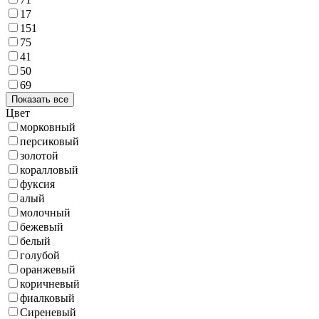
17
151
75
41
50
69
Показать все
Цвет
морковный
персиковый
золотой
коралловый
фуксия
алый
молочный
бежевый
белый
голубой
оранжевый
коричневый
фиалковый
Сиреневый