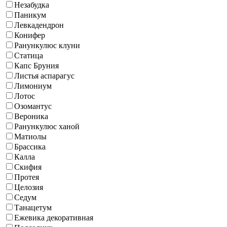
Незабудка
Паникум
Левкадендрон
Конифер
Ранункулюс клуни
Статица
Капс Бруния
Листья аспарагус
Лимониум
Лотос
Озомантус
Вероника
Ранункулюс ханой
Матиолы
Брассика
Калла
Скифия
Протея
Целозия
Седум
Танацетум
Ежевика декоративная