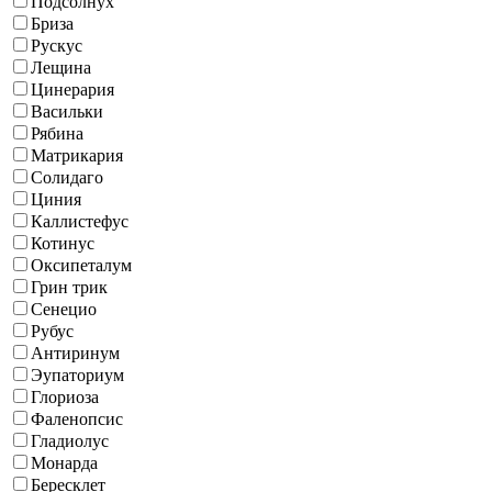
Подсолнух
Бриза
Рускус
Лещина
Цинерария
Васильки
Рябина
Матрикария
Солидаго
Циния
Каллистефус
Котинус
Оксипеталум
Грин трик
Сенецио
Рубус
Антиринум
Эупаториум
Глориоза
Фаленопсис
Гладиолус
Монарда
Бересклет