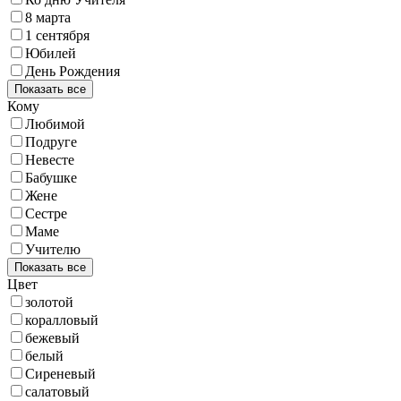
8 марта
1 сентября
Юбилей
День Рождения
Показать все
Кому
Любимой
Подруге
Невесте
Бабушке
Жене
Сестре
Маме
Учителю
Показать все
Цвет
золотой
коралловый
бежевый
белый
Сиреневый
салатовый