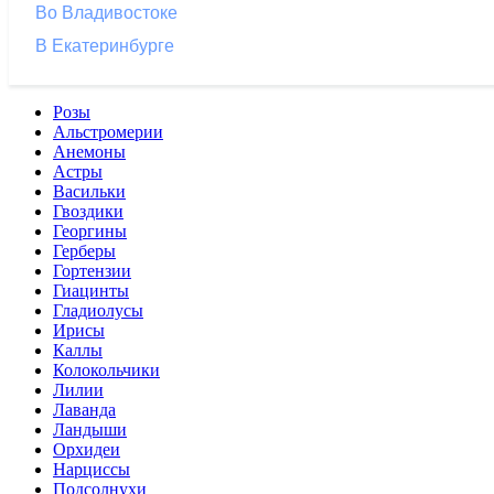
Во Владивостоке
В Екатеринбурге
Розы
Альстромерии
Анемоны
Астры
Васильки
Гвоздики
Георгины
Герберы
Гортензии
Гиацинты
Гладиолусы
Ирисы
Каллы
Колокольчики
Лилии
Лаванда
Ландыши
Орхидеи
Нарциссы
Подсолнухи