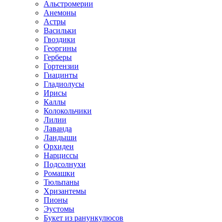
Альстромерии
Анемоны
Астры
Васильки
Гвоздики
Георгины
Герберы
Гортензии
Гиацинты
Гладиолусы
Ирисы
Каллы
Колокольчики
Лилии
Лаванда
Ландыши
Орхидеи
Нарциссы
Подсолнухи
Ромашки
Тюльпаны
Хризантемы
Пионы
Эустомы
Букет из ранункулюсов