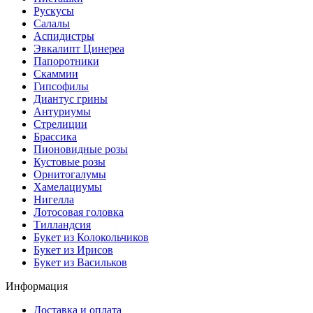
Рускусы
Салалы
Аспидистры
Эвкалипт Цинереа
Папоротники
Скаммии
Гипсофилы
Диантус грины
Антуриумы
Стрелиции
Брассика
Пионовидные розы
Кустовые розы
Орнитогалумы
Хамелациумы
Нигелла
Лотосовая головка
Тилландсия
Букет из Колокольчиков
Букет из Ирисов
Букет из Васильков
Информация
Доставка и оплата