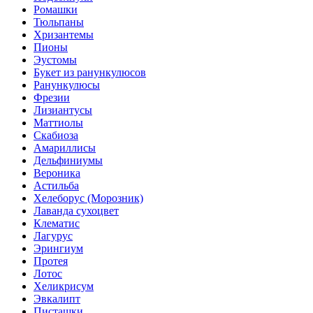
Ромашки
Тюльпаны
Хризантемы
Пионы
Эустомы
Букет из ранункулюсов
Ранункулюсы
Фрезии
Лизиантусы
Маттиолы
Скабиоза
Амариллисы
Дельфиниумы
Вероника
Астильба
Хелеборус (Морозник)
Лаванда сухоцвет
Клематис
Лагурус
Эрингиум
Протея
Лотос
Хеликрисум
Эвкалипт
Писташки