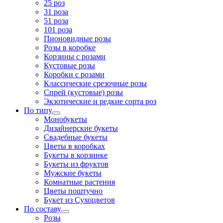
25 роз
31 роза
51 роза
101 роза
Пионовидные розы
Розы в коробке
Корзины с розами
Кустовые розы
Коробки с розами
Классические срезочные розы
Спрей (кустовые) розы
Экзотические и редкие сорта роз
По типу
Монобукеты
Дизайнерские букеты
Свадебные букеты
Цветы в коробках
Букеты в корзинке
Букеты из фруктов
Мужские букеты
Комнатные растения
Цветы поштучно
Букет из Сухоцветов
По составу
Розы