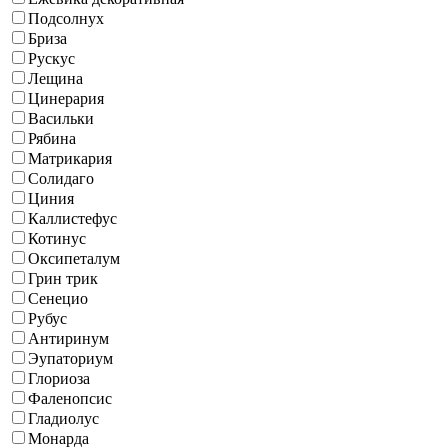
Подсолнух
Бриза
Рускус
Лещина
Цинерария
Васильки
Рябина
Матрикария
Солидаго
Циния
Каллистефус
Котинус
Оксипеталум
Грин трик
Сенецио
Рубус
Антиринум
Эупаториум
Глориоза
Фаленопсис
Гладиолус
Монарда