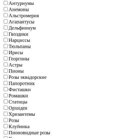
Антуриумы
Анемоны
Альстромерия
Агапантусы
Дельфиниум
Гвоздики
Нарциссы
Тюльпаны
Ирисы
Георгины
Астры
Пионы
Розы эквадорские
Папоротник
Фисташки
Ромашки
Статицы
Орхидеи
Хризантемы
Розы
Клубника
Пионовидные розы