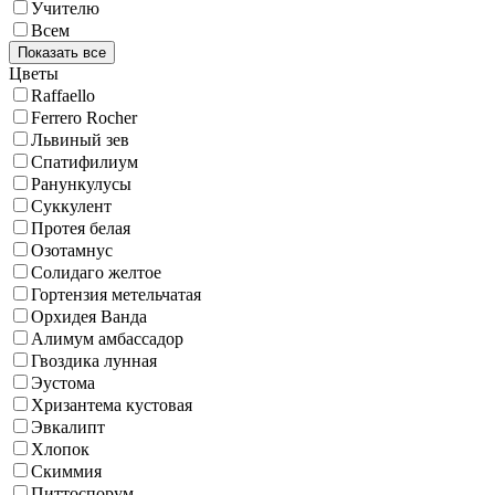
Учителю
Всем
Показать все
Цветы
Raffaello
Ferrero Rocher
Львиный зев
Спатифилиум
Ранункулусы
Суккулент
Протея белая
Озотамнус
Солидаго желтое
Гортензия метельчатая
Орхидея Ванда
Алимум амбассадор
Гвоздика лунная
Эустома
Хризантема кустовая
Эвкалипт
Хлопок
Скиммия
Питтоспорум