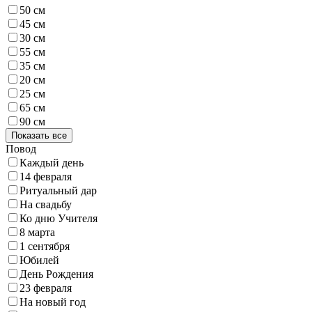
50 см
45 см
30 см
55 см
35 см
20 см
25 см
65 см
90 см
Показать все
Повод
Каждый день
14 февраля
Ритуальный дар
На свадьбу
Ко дню Учителя
8 марта
1 сентября
Юбилей
День Рождения
23 февраля
На новый год