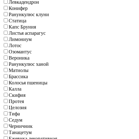
Левкадендрон
Конифер
Ранункулюс клуни
Статица
Капс Бруния
Листья аспарагус
Лимониум
Лотос
Озомантус
Вероника
Ранункулюс ханой
Матиолы
Брассика
Колосья пшеницы
Калла
Скифия
Протея
Целозия
Тифа
Седум
Черничник
Танацетум
Ежевика декоративная