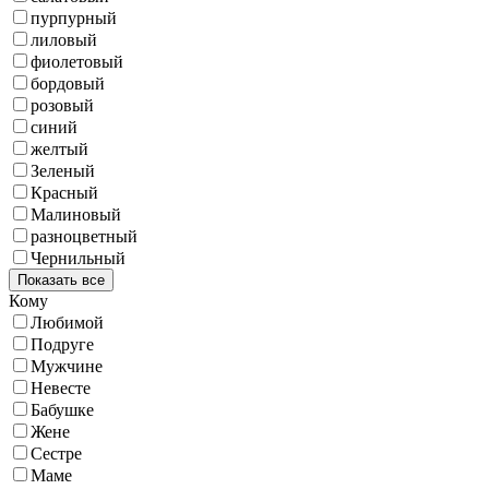
пурпурный
лиловый
фиолетовый
бордовый
розовый
синий
желтый
Зеленый
Красный
Малиновый
разноцветный
Чернильный
Показать все
Кому
Любимой
Подруге
Мужчине
Невесте
Бабушке
Жене
Сестре
Маме