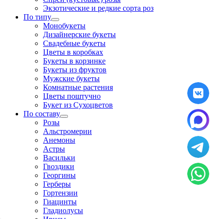
Экзотические и редкие сорта роз
По типу
Монобукеты
Дизайнерские букеты
Свадебные букеты
Цветы в коробках
Букеты в корзинке
Букеты из фруктов
Мужские букеты
Комнатные растения
Цветы поштучно
Букет из Сухоцветов
По составу
Розы
Альстромерии
Анемоны
Астры
Васильки
Гвоздики
Георгины
Герберы
Гортензии
Гиацинты
Гладиолусы