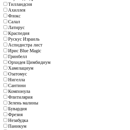
Тилландсия
Ахиллея
Флокс
Салал
Латирус
Краспедия
Рускус Израиль
Аспидистра лист
Ирис Blue Magic
Гринбелл
Орхидея Цимбидиум
Хамелациум
Озатомус
Нигелла
Сантини
Компонула
Флитилярия
Зелень малины
Бувардия
Фрезия
Незабудка
Паникум