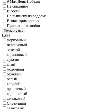
9 Мая День Победы
На свидание
В гости
На выписку из роддома
В знак примирения
Признание в любви
Показать все
Цвет
морковный
персиковый
золотой
коралловый
фуксия
алый
молочный
бежевый
белый
голубой
оранжевый
коричневый
фиалковый
Сиреневый
салатовый