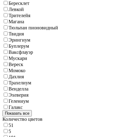
Бересклет
Левкой
Трителейя
Магана
Тюльпан пионовидный
Твидия
Эрингиум
Буплерум
Ваксфлауэр
Мускари
Вереск
Момоко
Дахлия
Трахелиум
Венделла
Эхеверия
Гелениум
Галакс
Показать все
Количество цветов
51
5