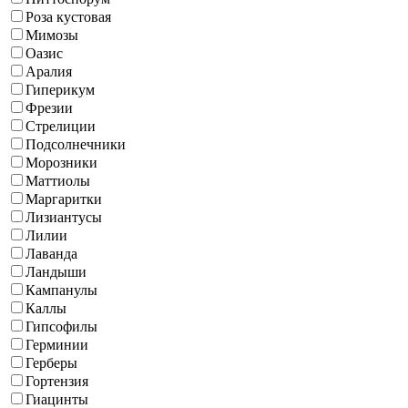
Роза кустовая
Мимозы
Оазис
Аралия
Гиперикум
Фрезии
Стрелиции
Подсолнечники
Морозники
Маттиолы
Маргаритки
Лизиантусы
Лилии
Лаванда
Ландыши
Кампанулы
Каллы
Гипсофилы
Герминии
Герберы
Гортензия
Гиацинты