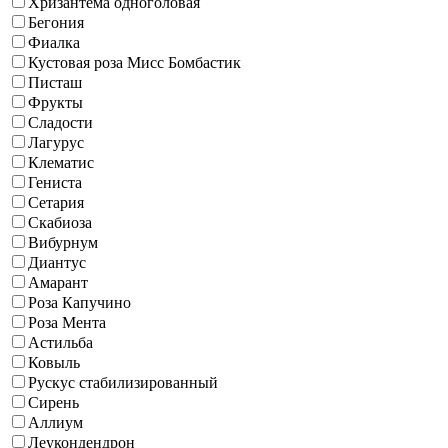
Хризантема одноголовая
Бегония
Фиалка
Кустовая роза Мисс Бомбастик
Писташ
Фрукты
Сладости
Лагурус
Клематис
Гениста
Сетария
Скабиоза
Вибурнум
Диантус
Амарант
Роза Капучино
Роза Мента
Астильба
Ковыль
Рускус стабилизированный
Сирень
Аллиум
Леукондендрон