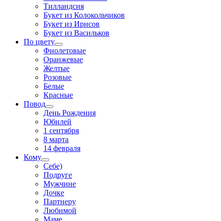
Тилландсия
Букет из Колокольчиков
Букет из Ирисов
Букет из Васильков
По цвету
Фиолетовые
Оранжевые
Желтые
Розовые
Белые
Красные
Повод
День Рождения
Юбилей
1 сентября
8 марта
14 февраля
Кому
Себе)
Подруге
Мужчине
Дочке
Партнеру
Любимой
Маме