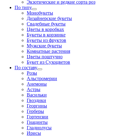
Экзотические и редкие сорта роз
По типу
Монобукеты
Дизайнерские букеты
Свадебные букеты
Цветы в коробках
Букеты в корзинке
Букеты из фруктов
Мужские букеты
Комнатные растения
Цветы поштучно
Букет из Сухоцветов
По составу
Розы
Альстромерии
Анемоны
Астры
Васильки
Гвоздики
Георгины
Герберы
Гортензии
Гиацинты
Гладиолусы
Ирисы