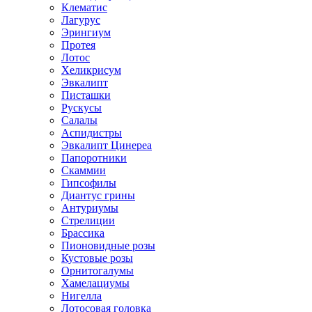
Клематис
Лагурус
Эрингиум
Протея
Лотос
Хеликрисум
Эвкалипт
Писташки
Рускусы
Салалы
Аспидистры
Эвкалипт Цинереа
Папоротники
Скаммии
Гипсофилы
Диантус грины
Антуриумы
Стрелиции
Брассика
Пионовидные розы
Кустовые розы
Орнитогалумы
Хамелациумы
Нигелла
Лотосовая головка