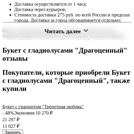
Доставка осуществляется от 1 часа;
Доставка через курьеров;
Стоимость доставки 275 руб. по всей России в пределах
города. Доставка за город обговаривается отдельно;
Читать далее
Наша служба работает круглосуточно, чтобы вы могли
подарить радость близким в любое время. В нашем маркете
можно оформить заказ онлайн с доставкой на дом или в офис
по всей территории РФ.
Букет с гладиолусами "Драгоценный"
Нужна срочная отправка? Курьер привезет заказ в течение 60
отзывы
минут или день в день в удобный интервал. Если вам важно
вручить подарок ко времени, наш сервис доставки обеспечит
Покупатели, которые приобрели Букет
точность до минуты. Выбирайте, где купить и сколько стоит
подходящий вариант — быстрая доставка работает для вас
с гладиолусами "Драгоценный", также
сегодня и ежедневно 24 часа в сутки.
купили
Букет с гиацинтом "Трепетная любовь"
- 48%
Экономия 10 270
₽
21 297
₽
11 027
₽
Заказать