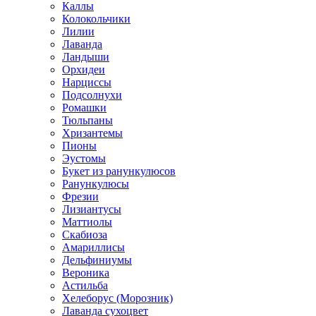
Каллы
Колокольчики
Лилии
Лаванда
Ландыши
Орхидеи
Нарциссы
Подсолнухи
Ромашки
Тюльпаны
Хризантемы
Пионы
Эустомы
Букет из ранункулюсов
Ранункулюсы
Фрезии
Лизиантусы
Маттиолы
Скабиоза
Амариллисы
Дельфиниумы
Вероника
Астильба
Хелеборус (Морозник)
Лаванда сухоцвет