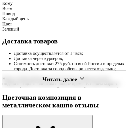
Кому
Всем
Повод
Каждый день
Цвет
Зеленый
Доставка товаров
Доставка осуществляется от 1 часа;
Доставка через курьеров;
Стоимость доставки 275 руб. по всей России в пределах
города. Доставка за город обговаривается отдельно;
Читать далее
Наша служба работает круглосуточно, чтобы вы могли
подарить радость близким в любое время. В нашем маркете
можно оформить заказ онлайн с доставкой на дом или в офис
по всей территории РФ.
Цветочная композиция в
Нужна срочная отправка? Курьер привезет заказ в течение 60
металлическом кашпо отзывы
минут или день в день в удобный интервал. Если вам важно
вручить подарок ко времени, наш сервис доставки обеспечит
точность до минуты. Выбирайте, где купить и сколько стоит
подходящий вариант — быстрая доставка работает для вас