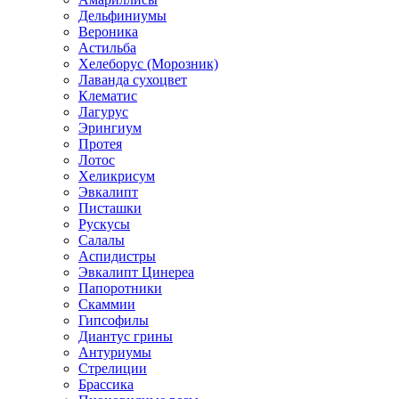
Дельфиниумы
Вероника
Астильба
Хелеборус (Морозник)
Лаванда сухоцвет
Клематис
Лагурус
Эрингиум
Протея
Лотос
Хеликрисум
Эвкалипт
Писташки
Рускусы
Салалы
Аспидистры
Эвкалипт Цинереа
Папоротники
Скаммии
Гипсофилы
Диантус грины
Антуриумы
Стрелиции
Брассика