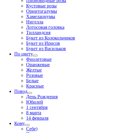
Пионовидные розы
Кустовые розы
Орнитогалумы
Хамелациумы
Нигелла
Лотосовая головка
Тилландсия
Букет из Колокольчиков
Букет из Ирисов
Букет из Васильков
По цвету
Фиолетовые
Оранжевые
Желтые
Розовые
Белые
Красные
Повод
День Рождения
Юбилей
1 сентября
8 марта
14 февраля
Кому
Себе)