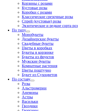
Корзины с розами
Кустовые розы
Коробки с розами
Классические срезочные розы
Спрей (кустовые) розы
Экзотические и редкие сорта роз
По типу
Монобукеты
Дизайнерские букеты
Свадебные букеты
Цветы в коробках
Букеты в корзинке
Букеты из фруктов
Мужские букеты
Комнатные растения
Цветы поштучно
Букет из Сухоцветов
По составу
Розы
Альстромерии
Анемоны
Астры
Васильки
Гвоздики
Георгины