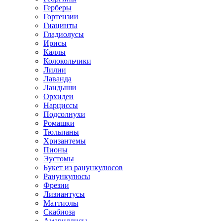
Герберы
Гортензии
Гиацинты
Гладиолусы
Ирисы
Каллы
Колокольчики
Лилии
Лаванда
Ландыши
Орхидеи
Нарциссы
Подсолнухи
Ромашки
Тюльпаны
Хризантемы
Пионы
Эустомы
Букет из ранункулюсов
Ранункулюсы
Фрезии
Лизиантусы
Маттиолы
Скабиоза
Амариллисы