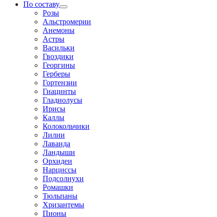
По составу
Розы
Альстромерии
Анемоны
Астры
Васильки
Гвоздики
Георгины
Герберы
Гортензии
Гиацинты
Гладиолусы
Ирисы
Каллы
Колокольчики
Лилии
Лаванда
Ландыши
Орхидеи
Нарциссы
Подсолнухи
Ромашки
Тюльпаны
Хризантемы
Пионы