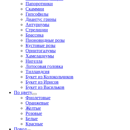
Папоротники
Скаммии
Гипсофилы
Диантус грины
Антуриумы
Стрелиции
Брассика
Пионовидные розы
Кустовые розы
Орнитогалумы
Хамелациумы
Нигелла
Лотосовая головка
Тилландсия
Букет из Колокольчиков
Букет из Ирисов
Букет из Васильков
По цвету
Фиолетовые
Оранжевые
Желтые
Розовые
Белые
Красные
Повод