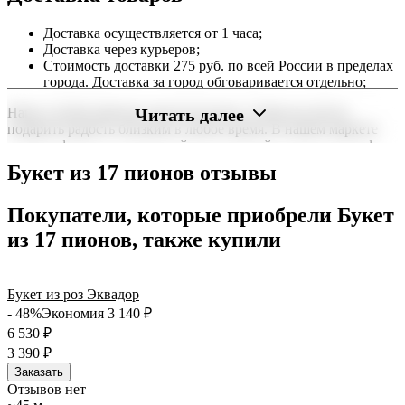
Доставка осуществляется от 1 часа;
Доставка через курьеров;
Стоимость доставки 275 руб. по всей России в пределах
города. Доставка за город обговаривается отдельно;
Читать далее
Наша служба работает круглосуточно, чтобы вы могли
подарить радость близким в любое время. В нашем маркете
можно оформить заказ онлайн с доставкой на дом или в офис
по всей территории РФ.
Букет из 17 пионов отзывы
Нужна срочная отправка? Курьер привезет заказ в течение 60
минут или день в день в удобный интервал. Если вам важно
Покупатели, которые приобрели Букет
вручить подарок ко времени, наш сервис доставки обеспечит
из 17 пионов, также купили
точность до минуты. Выбирайте, где купить и сколько стоит
подходящий вариант — быстрая доставка работает для вас
сегодня и ежедневно 24 часа в сутки.
Букет из роз Эквадор
- 48%
Экономия 3 140
₽
6 530
₽
3 390
₽
Заказать
Отзывов нет