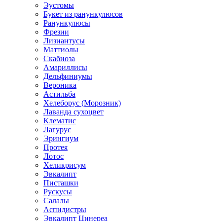
Эустомы
Букет из ранункулюсов
Ранункулюсы
Фрезии
Лизиантусы
Маттиолы
Скабиоза
Амариллисы
Дельфиниумы
Вероника
Астильба
Хелеборус (Морозник)
Лаванда сухоцвет
Клематис
Лагурус
Эрингиум
Протея
Лотос
Хеликрисум
Эвкалипт
Писташки
Рускусы
Салалы
Аспидистры
Эвкалипт Цинереа