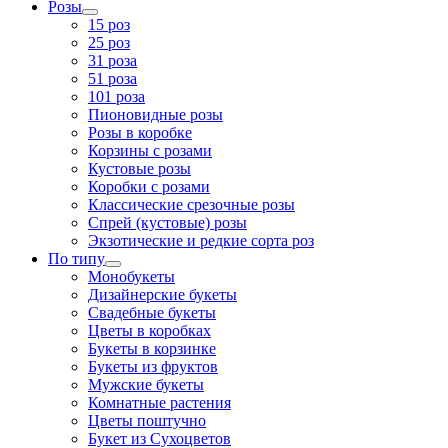
Розы
15 роз
25 роз
31 роза
51 роза
101 роза
Пионовидные розы
Розы в коробке
Корзины с розами
Кустовые розы
Коробки с розами
Классические срезочные розы
Спрей (кустовые) розы
Экзотические и редкие сорта роз
По типу
Монобукеты
Дизайнерские букеты
Свадебные букеты
Цветы в коробках
Букеты в корзинке
Букеты из фруктов
Мужские букеты
Комнатные растения
Цветы поштучно
Букет из Сухоцветов